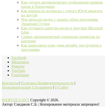
Как сделать автоматическое отображение размера
папок в Проводнике
Как перенести подписки с одного Ютуб аккаунта
на другой
Чем записать видео с экрана: обзор программы
Экранная Студия
Как улучшить качество видео в браузере Microsoft
Edge
Сервис автоматической генерации промптов по
картинке
Как нарисовать план дома онлайн: инструкция и
программы
Facebook
ВКонтакте
Pinterest
YouTube
FourSquare
Контакты
|
Политика Конфиденциальности
|
Пользовательское Соглашение
|
О Сайте
WEBTOUS.NET
Copyright © 2026.
Автор: Cандaкoв C.Б. | Копирование материала запрещено!