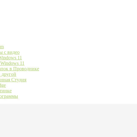
am
ы с видео
Windows 11
 Windows 11
папок в Проводнике
а другой
анная Студия
dge
тинке
рограммы