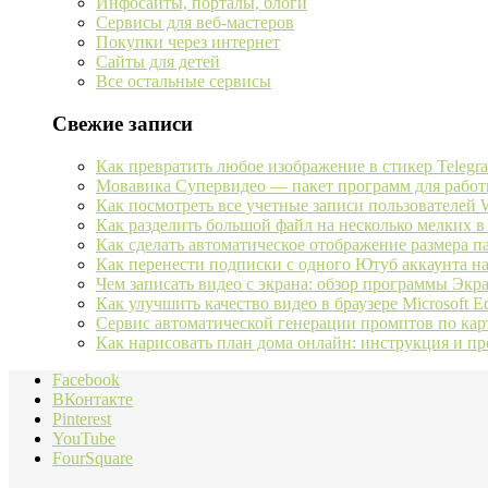
Инфосайты, порталы, блоги
Сервисы для веб-мастеров
Покупки через интернет
Сайты для детей
Все остальные сервисы
Свежие записи
Как превратить любое изображение в стикер Telegr
Мовавика Супервидео — пакет программ для работ
Как посмотреть все учетные записи пользователей 
Как разделить большой файл на несколько мелких в
Как сделать автоматическое отображение размера 
Как перенести подписки с одного Ютуб аккаунта н
Чем записать видео с экрана: обзор программы Экр
Как улучшить качество видео в браузере Microsoft E
Сервис автоматической генерации промптов по кар
Как нарисовать план дома онлайн: инструкция и п
Facebook
ВКонтакте
Pinterest
YouTube
FourSquare