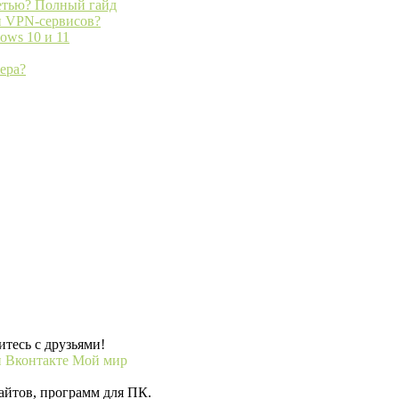
сетью? Полный гайд
и VPN-сервисов?
ows 10 и 11
ера?
тесь с друзьями!
и
Вконтакте
Мой мир
айтов, программ для ПК.