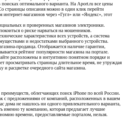
в поисках оптимального варианта. На Aport.ru все цены
Со страницы описания можно в один клик перейти
м интернет-магазинов через «Гугл» или «Яндекс», этот
фициальных и проверенных магазинов электроники.
покоиться о риске нарваться на мошенников.
хнические характеристики всех устройств, а система
имуществами и недостатками выбранного устройства.
агазина-продавца. Отображается наличие гарантии,
зывается рейтинг популярности магазина на портале.
сайте расположены в интуитивно понятном порядке и
ет просматривать страницы длительное время, не утруждая
у и расцветке очередного сайта магазина.
яд преимуществ, облегчающих поиск iPhone по всей России.
ак с предложениями от компаний, расположенных в вашем
 вас дома не нашлось ни одного привлекательного варианта,
ь именно ту компанию, которая предлагает лучшие
ономию времени, предоставляемые порталом, нельзя.