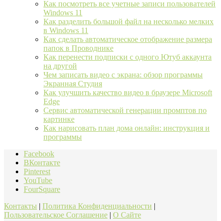
Как посмотреть все учетные записи пользователей
Windows 11
Как разделить большой файл на несколько мелких
в Windows 11
Как сделать автоматическое отображение размера
папок в Проводнике
Как перенести подписки с одного Ютуб аккаунта
на другой
Чем записать видео с экрана: обзор программы
Экранная Студия
Как улучшить качество видео в браузере Microsoft
Edge
Сервис автоматической генерации промптов по
картинке
Как нарисовать план дома онлайн: инструкция и
программы
Facebook
ВКонтакте
Pinterest
YouTube
FourSquare
Контакты
|
Политика Конфиденциальности
|
Пользовательское Соглашение
|
О Сайте