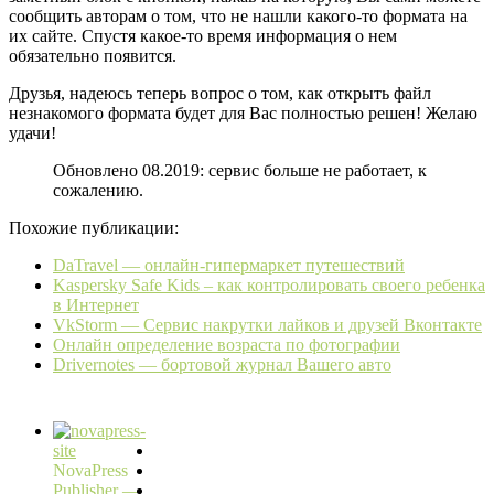
сообщить авторам о том, что не нашли какого-то формата на
их сайте. Спустя какое-то время информация о нем
обязательно появится.
Друзья, надеюсь теперь вопрос о том, как открыть файл
незнакомого формата будет для Вас полностью решен! Желаю
удачи!
Обновлено 08.2019: сервис больше не работает, к
сожалению.
Похожие публикации:
DaTravel — онлайн-гипермаркет путешествий
Kaspersky Safe Kids – как контролировать своего ребенка
в Интернет
VkStorm — Сервис накрутки лайков и друзей Вконтакте
Онлайн определение возраста по фотографии
Drivernotes — бортовой журнал Вашего авто
NovaPress
Publisher —