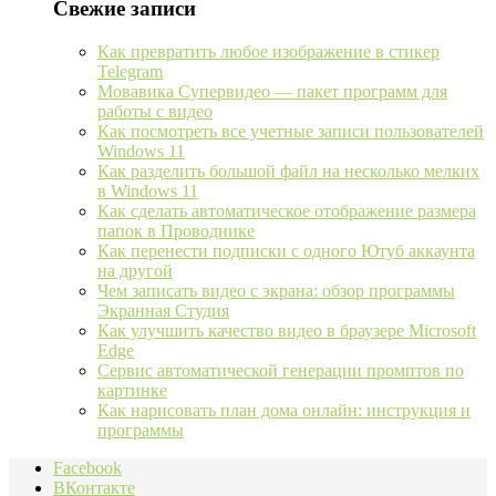
Свежие записи
Как превратить любое изображение в стикер
Telegram
Мовавика Супервидео — пакет программ для
работы с видео
Как посмотреть все учетные записи пользователей
Windows 11
Как разделить большой файл на несколько мелких
в Windows 11
Как сделать автоматическое отображение размера
папок в Проводнике
Как перенести подписки с одного Ютуб аккаунта
на другой
Чем записать видео с экрана: обзор программы
Экранная Студия
Как улучшить качество видео в браузере Microsoft
Edge
Сервис автоматической генерации промптов по
картинке
Как нарисовать план дома онлайн: инструкция и
программы
Facebook
ВКонтакте