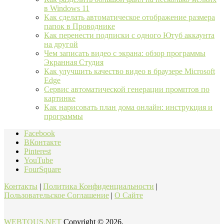
в Windows 11
Как сделать автоматическое отображение размера
папок в Проводнике
Как перенести подписки с одного Ютуб аккаунта
на другой
Чем записать видео с экрана: обзор программы
Экранная Студия
Как улучшить качество видео в браузере Microsoft
Edge
Сервис автоматической генерации промптов по
картинке
Как нарисовать план дома онлайн: инструкция и
программы
Facebook
ВКонтакте
Pinterest
YouTube
FourSquare
Контакты
|
Политика Конфиденциальности
|
Пользовательское Соглашение
|
О Сайте
WEBTOUS.NET
Copyright © 2026.