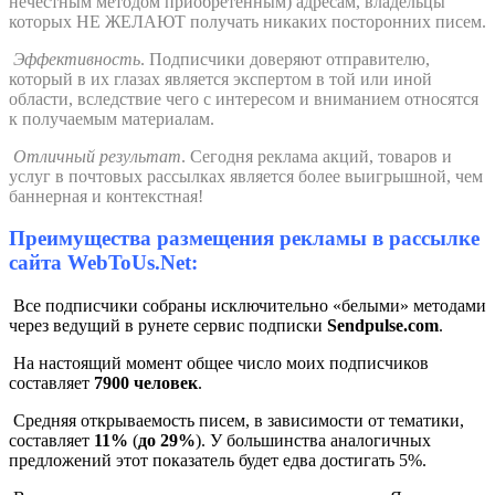
нечестным методом приобретенным) адресам, владельцы
которых НЕ ЖЕЛАЮТ получать никаких посторонних писем.
Эффективность
. Подписчики доверяют отправителю,
который в их глазах является экспертом в той или иной
области, вследствие чего с интересом и вниманием относятся
к получаемым материалам.
Отличный результат
. Сегодня реклама акций, товаров и
услуг в почтовых рассылках является более выигрышной, чем
баннерная и контекстная!
Преимущества размещения рекламы в рассылке
сайта WebToUs.Net:
Все подписчики собраны исключительно «белыми» методами
через ведущий в рунете сервис подписки
Sendpulse.com
.
На настоящий момент общее число моих подписчиков
составляет
7900 человек
.
Средняя открываемость писем, в зависимости от тематики,
составляет
11%
(
до 29%
). У большинства аналогичных
предложений этот показатель будет едва достигать 5%.