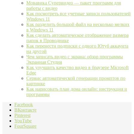
Мовавика Супервидео — пакет программ для
работы с видео
Как посмотреть все учетные записи пользователей
Windows 11
Как разделить большой файл на несколько мелких
в Windows 11
Как сделать автоматическое отображение размера
папок в Проводнике
Как перенести подписки с одного Ютуб аккаунта
на другой
Чем записать видео с экрана: обзор программы
Экранная Студия
Как улучшить качество видео в браузере Microsoft
Edge
Сервис автоматической генерации промптов по
картинке
Как нарисовать план дома онлайн: инструкция и
программы
Facebook
ВКонтакте
Pinterest
YouTube
FourSquare