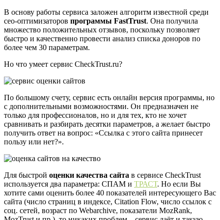
В основу работы сервиса заложен алгоритм известной среди
сео-оптимизаторов
программы FastTrust
. Она получила
множество положительных отзывов, поскольку позволяет
быстро и качественно провести анализ списка доноров по
более чем 30 параметрам.
Но что умеет сервис CheckTrust.ru?
По большому счету, сервис есть онлайн версия программы, но
с дополнительными возможностями. Он предназначен не
только для профессионалов, но и для тех, кто не хочет
сравнивать и разбирать десятки параметров, а желает быстро
получить ответ на вопрос: «Ссылка с этого сайта принесет
пользу или нет?».
Для быстрой
оценки качества сайта
в сервисе CheckTrust
используется два параметра: СПАМ и
ТРАСТ
. Но если Вы
хотите сами оценить более 40 показателей интересующего Вас
сайта (число страниц в индексе, Citation Flow, число ссылок с
соц. сетей, возраст по Webarchive, показатели MozRank,
MozTrust и пр.), то никаких проблем – сервис даёт и такую