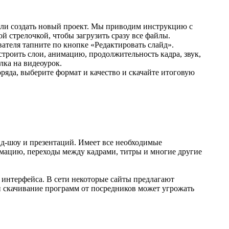
или создать новый проект. Мы приводим инструкцию с
й стрелочкой, чтобы загрузить сразу все файлы.
ателя тапните по кнопке «Редактировать слайд».
троить слои, анимацию, продолжительность кадра, звук,
лка на видеоурок.
ряда, выберите формат и качество и скачайте итоговую
д-шоу и презентаций. Имеет все необходимые
имацию, переходы между кадрами, титры и многие другие
 интерфейса. В сети некоторые сайты предлагают
 и скачивание программ от посредников может угрожать