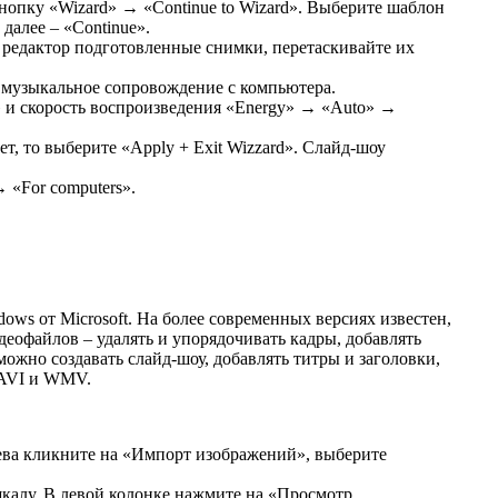
нопку «Wizard» → «Continue to Wizard». Выберите шаблон
далее – «Continue».
в редактор подготовленные снимки, перетаскивайте их
е музыкальное сопровождение с компьютера.
t» и скорость воспроизведения «Energy» → «Auto» →
ет, то выберите «Apply + Exit Wizzard». Слайд-шоу
 «For computers».
ws от Microsoft. На более современных версиях известен,
еофайлов – удалять и упорядочивать кадры, добавлять
можно создавать слайд-шоу, добавлять титры и заголовки,
 AVI и WMV.
ева кликните на «Импорт изображений», выберите
калу. В левой колонке нажмите на «Просмотр