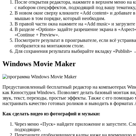
После открытия редактора, нажмите в верхнем меню на к
с набором спецэффектов, подходящий под вашу тематику, 
В новом окне сверху кликните «Add content» и добавьте 
мышью в том порядке, который необходим.
В правой части окна нажмите на «Add music» и загрузит
В разделе «Options» задайте разрешение экрана в «Aspec
«Continue + Preview».
Посмотрите результат в проигрывателе, если всё устраива
отобразится на монтажном столе.
Для сохранения результата выбирайте вкладку «Publish» →
Windows Movie Maker
Предустановленный бесплатный редактор на компьютерах Windo
как Киностудия Windows. Позволяет делать базовый монтаж вид
звук, текст, переходы, простые эффекты. Также с его помощью 
настраивать качество готовых роликов и выводить в форматах
Как сделать видео из фотографий и музыки:
Через меню «Пуск» найдите приложение и запустите. Сл
подходящие.
Перетащите отобразившиеся кадры ниже на временную ш