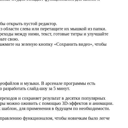
бы открыть пустой редактор.
з области слева или перетащите их мышкой из папки.
реходы между ними, текст, готовые титры и улучшайте
вьте свою.
нажмите на зеленую кнопку «Сохранить видео», чтобы
деофайлов и музыки. В арсенале программы есть
разработать слайд-шоу за 5 минут.
ереходов и сохраняет результат в десятки популярных
дры можно оживить с помощью 3D-эффектов и анимации.
 шаблон, для применения в будущем по необходимости.
 управлению функционалом, чтобы новичкам было легче