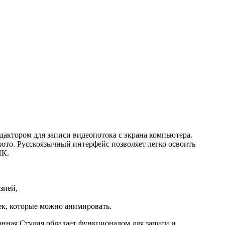
актором для записи видеопотока с экрана компьютера.
фото. Русскоязычный интерфейс позволяет легко освоить
ПК.
зией,
чек, которые можно анимировать.
анная Студия обладает функционалом для записи и