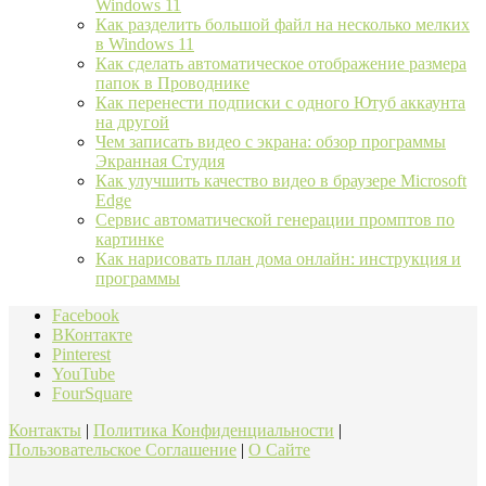
Windows 11
Как разделить большой файл на несколько мелких
в Windows 11
Как сделать автоматическое отображение размера
папок в Проводнике
Как перенести подписки с одного Ютуб аккаунта
на другой
Чем записать видео с экрана: обзор программы
Экранная Студия
Как улучшить качество видео в браузере Microsoft
Edge
Сервис автоматической генерации промптов по
картинке
Как нарисовать план дома онлайн: инструкция и
программы
Facebook
ВКонтакте
Pinterest
YouTube
FourSquare
Контакты
|
Политика Конфиденциальности
|
Пользовательское Соглашение
|
О Сайте