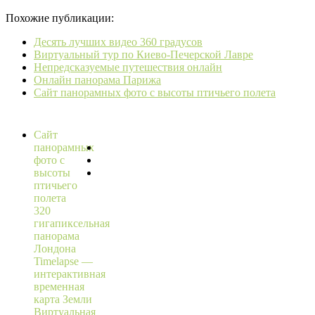
Похожие публикации:
Десять лучших видео 360 градусов
Виртуальный тур по Киево-Печерской Лавре
Непредсказуемые путешествия онлайн
Онлайн панорама Парижа
Сайт панорамных фото с высоты птичьего полета
Сайт
панорамных
фото с
высоты
птичьего
полета
320
гигапиксельная
панорама
Лондона
Timelapse —
интерактивная
временная
карта Земли
Виртуальная