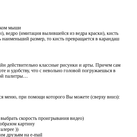
чком мыши
и), ведро (имитация вылившейся из ведра краски), кисть
ь наименьший размер, то кисть превращается в карандаш
айн действительно классные рисунки и арты. Причем сам
оте и удобству, что с невольно головой погружаешься в
овой палитры…
я меню, при помощи которого Вы можете (сверху вниз):
 выбрать скорость проигрывания видео)
 образом картину
алерее ))
им друзьям на e-mail