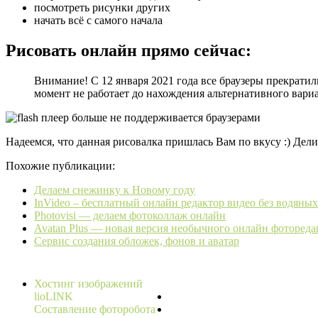
посмотреть рисунки других
начать всё с самого начала
Рисовать онлайн прямо сейчас:
Внимание! С 12 января 2021 года все браузеры прекрат
момент не работает до нахождения альтернативного вариа
Надеемся, что данная рисовалка пришлась Вам по вкусу :) Дел
Похожие публикации:
Делаем снежинку к Новому году
InVideo – бесплатный онлайн редактор видео без водяных
Photovisi — делаем фотоколлаж онлайн
Avatan Plus — новая версия необычного онлайн фотореда
Сервис создания обложек, фонов и аватар
Хостинг изображений
lioLINK
Составление фоторобота