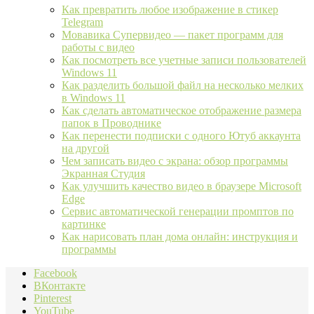
Как превратить любое изображение в стикер
Telegram
Мовавика Супервидео — пакет программ для
работы с видео
Как посмотреть все учетные записи пользователей
Windows 11
Как разделить большой файл на несколько мелких
в Windows 11
Как сделать автоматическое отображение размера
папок в Проводнике
Как перенести подписки с одного Ютуб аккаунта
на другой
Чем записать видео с экрана: обзор программы
Экранная Студия
Как улучшить качество видео в браузере Microsoft
Edge
Сервис автоматической генерации промптов по
картинке
Как нарисовать план дома онлайн: инструкция и
программы
Facebook
ВКонтакте
Pinterest
YouTube