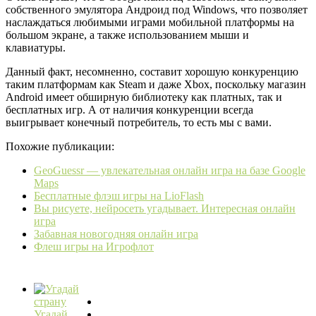
собственного эмулятора Андроид под Windows, что позволяет
наслаждаться любимыми играми мобильной платформы на
большом экране, а также использованием мыши и
клавиатуры.
Данный факт, несомненно, составит хорошую конкуренцию
таким платформам как Steam и даже Xbox, поскольку магазин
Android имеет обширную библиотеку как платных, так и
бесплатных игр. А от наличия конкуренции всегда
выигрывает конечный потребитель, то есть мы с вами.
Похожие публикации:
GeoGuessr — увлекательная онлайн игра на базе Google
Maps
Бесплатные флэш игры на LioFlash
Вы рисуете, нейросеть угадывает. Интересная онлайн
игра
Забавная новогодняя онлайн игра
Флеш игры на Игрофлот
Угадай