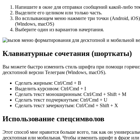
Напишите в окне для отправки сообщений какой-либо тек
Выделите его целиком или только часть.
Во всплывающем меню нажмите три точки (Android, iOS
(Windows, macOS)
Выберите один из вариантов начертания.
Клавиатурные сочетания (шорткаты)
Вы можете быстро изменить стиль шрифта при помощи горячих 
десктопной версии Телеграм (Windows, macOS).
Сделать жирным: Ctrl/Cmd + B
Выделить курсивом: Ctrl/Cmd + I
Сделать текст моноширинным: Ctrl/Cmd + Shift + M
Сделать текст подчеркнутым: Ctrl/Cmd + U
Сделать текст зачеркнутым: Ctrl/Cmd + Shift + X
Использование спецсимволов
Этот способ мне нравится больше всего, так как он универсаль
десктопная или мобильная. Чтобы изменить шрифт в фразе или 