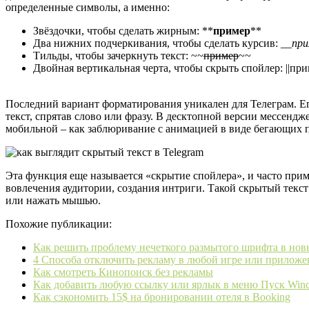
определенные символы, а именно:
Звёздочки, чтобы сделать жирным: **
пример
**
Два нижних подчеркивания, чтобы сделать курсив:
__при
Тильды, чтобы зачеркнуть текст: ~~
пример
~~
Двойная вертикальная черта, чтобы скрыть спойлер: ||при
Последний вариант форматирования уникален для Телеграм. Его
текст, спрятав слово или фразу. В десктопной версии мессендж
мобильной – как заблюривание с анимацией в виде бегающих 
Эта функция еще называется «скрытие спойлера», и часто при
вовлечения аудитории, создания интриги. Такой скрытый текст 
или нажать мышью.
Похожие публикации:
Как решить проблему нечеткого размытого шрифта в нов
4 Способа отключить рекламу в любой игре или приложе
Как смотреть Кинопоиск без рекламы
Как добавить любую ссылку или ярлык в меню Пуск Win
Как сэкономить 15$ на бронировании отеля в Booking