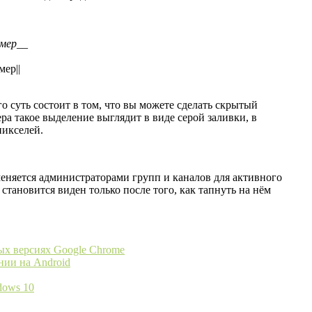
мер__
мер||
 суть состоит в том, что вы можете сделать скрытый
ера такое выделение выглядит в виде серой заливки, в
пикселей.
меняется администраторами групп и каналов для активного
становится виден только после того, как тапнуть на нём
ых версиях Google Chrome
нии на Android
dows 10