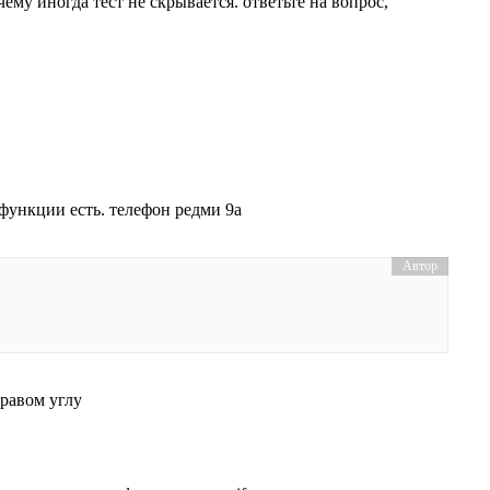
чему иногда тест не скрывается. ответьте на вопрос,
 функции есть. телефон редми 9а
правом углу