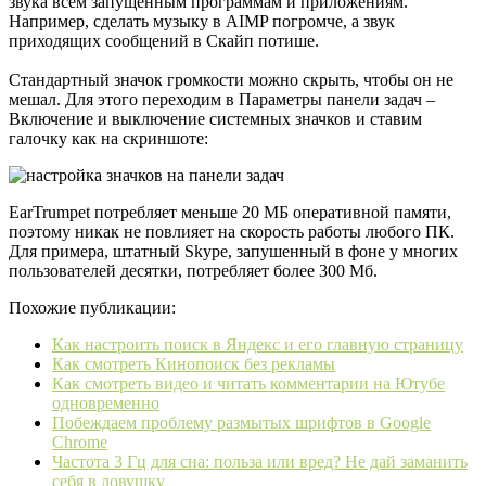
звука всем запущенным программам и приложениям.
Например, сделать музыку в AIMP погромче, а звук
приходящих сообщений в Скайп потише.
Стандартный значок громкости можно скрыть, чтобы он не
мешал. Для этого переходим в Параметры панели задач –
Включение и выключение системных значков и ставим
галочку как на скриншоте:
EarTrumpet потребляет меньше 20 МБ оперативной памяти,
поэтому никак не повлияет на скорость работы любого ПК.
Для примера, штатный Skype, запушенный в фоне у многих
пользователей десятки, потребляет более 300 Мб.
Похожие публикации:
Как настроить поиск в Яндекс и его главную страницу
Как смотреть Кинопоиск без рекламы
Как смотреть видео и читать комментарии на Ютубе
одновременно
Побеждаем проблему размытых шрифтов в Google
Chrome
Частота 3 Гц для сна: польза или вред? Не дай заманить
себя в ловушку