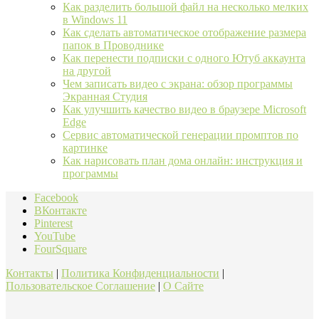
Как разделить большой файл на несколько мелких
в Windows 11
Как сделать автоматическое отображение размера
папок в Проводнике
Как перенести подписки с одного Ютуб аккаунта
на другой
Чем записать видео с экрана: обзор программы
Экранная Студия
Как улучшить качество видео в браузере Microsoft
Edge
Сервис автоматической генерации промптов по
картинке
Как нарисовать план дома онлайн: инструкция и
программы
Facebook
ВКонтакте
Pinterest
YouTube
FourSquare
Контакты
|
Политика Конфиденциальности
|
Пользовательское Соглашение
|
О Сайте