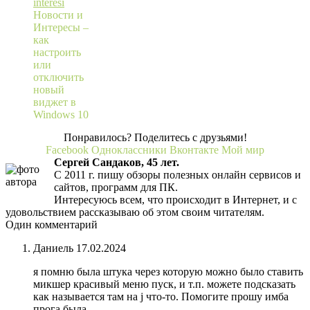
Новости и
Интересы –
как
настроить
или
отключить
новый
виджет в
Windows 10
Понравилось? Поделитесь с друзьями!
Facebook
Одноклассники
Вконтакте
Мой мир
Сергей Сандаков, 45 лет.
С 2011 г. пишу обзоры полезных онлайн сервисов и
сайтов, программ для ПК.
Интересуюсь всем, что происходит в Интернет, и с
удовольствием рассказываю об этом своим читателям.
Один комментарий
Даниель
17.02.2024
я помню была штука через которую можно было ставить
микшер красивый меню пуск, и т.п. можете подсказать
как называется там на j что-то. Помогите прошу имба
прога была