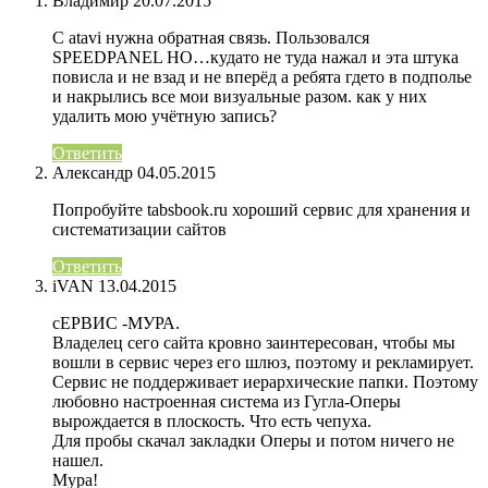
Владимир
20.07.2015
С atavi нужна обратная связь. Пользовался
SPEEDPANEL НО…кудато не туда нажал и эта штука
повисла и не взад и не вперёд а ребята гдето в подполье
и накрылись все мои визуальные разом. как у них
удалить мою учётную запись?
Ответить
Александр
04.05.2015
Попробуйте tabsbook.ru хороший сервис для хранения и
систематизации сайтов
Ответить
iVAN
13.04.2015
сЕРВИС -МУРА.
Владелец сего сайта кровно заинтересован, чтобы мы
вошли в сервис через его шлюз, поэтому и рекламирует.
Сервис не поддерживает иерархические папки. Поэтому
любовно настроенная система из Гугла-Оперы
вырождается в плоскость. Что есть чепуха.
Для пробы скачал закладки Оперы и потом ничего не
нашел.
Мура!