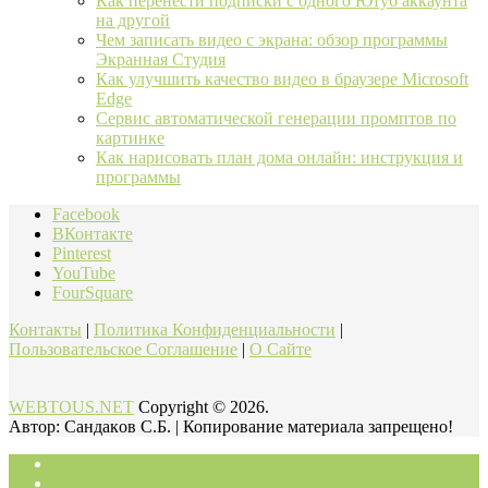
Как перенести подписки с одного Ютуб аккаунта
на другой
Чем записать видео с экрана: обзор программы
Экранная Студия
Как улучшить качество видео в браузере Microsoft
Edge
Сервис автоматической генерации промптов по
картинке
Как нарисовать план дома онлайн: инструкция и
программы
Facebook
ВКонтакте
Pinterest
YouTube
FourSquare
Контакты
|
Политика Конфиденциальности
|
Пользовательское Соглашение
|
О Сайте
WEBTOUS.NET
Copyright © 2026.
Автор: Cандaкoв C.Б. | Копирование материала запрещено!
ОБЗОРЫ
КАК СДЕЛАТЬ