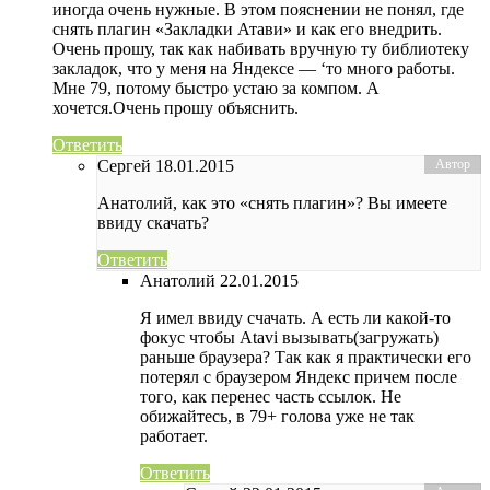
иногда очень нужные. В этом пояснении не понял, где
снять плагин «Закладки Атави» и как его внедрить.
Очень прошу, так как набивать вручную ту библиотеку
закладок, что у меня на Яндексе — ‘то много работы.
Мне 79, потому быстро устаю за компом. А
хочется.Очень прошу объяснить.
Ответить
Сергей
18.01.2015
Анатолий, как это «снять плагин»? Вы имеете
ввиду скачать?
Ответить
Анатолий
22.01.2015
Я имел ввиду счачать. А есть ли какой-то
фокус чтобы Atavi вызывать(загружать)
раньше браузера? Так как я практически его
потерял с браузером Яндекс причем после
того, как перенес часть ссылок. Не
обижайтесь, в 79+ голова уже не так
работает.
Ответить