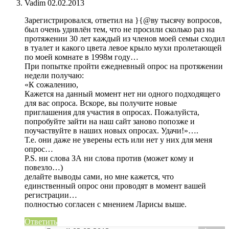
Vadim
02.02.2013
Зарегистрировался, ответил на }{@ву тысячу вопросов,
был очень удивлён тем, что не просили сколько раз на
протяжении 30 лет каждый из членов моей семьи сходил
в туалет и какого цвета левое крыло мухи пролетающей
по моей комнате в 1998м году…
При попытке пройти ежедневный опрос на протяжении
недели получаю:
«К сожалению,
Кажется на данный момент нет ни одного подходящего
для вас опроса. Вскоре, вы получите новые
приглашения для участия в опросах. Пожалуйста,
попробуйте зайти на наш сайт заново попозже и
поучаствуйте в наших новых опросах. Удачи!»….
Т.е. они даже не уверены есть или нет у них для меня
опрос…
P.S. ни слова ЗА ни слова против (может кому и
повезло…)
делайте выводы сами, но мне кажется, что
единственный опрос они проводят в момент вашей
регистрации…
полностью согласен с мнением Ларисы выше.
Ответить