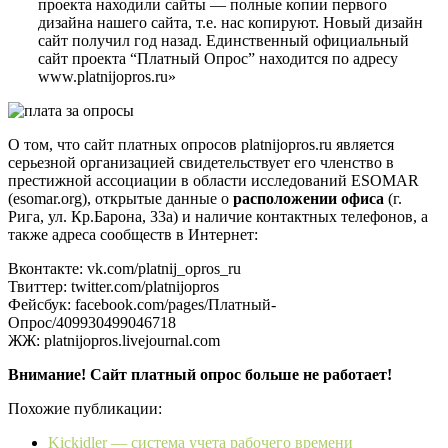
проекта находили сайты — полные копии первого
дизайна нашего сайта, т.е. нас копируют. Новый дизайн
сайт получил год назад. Единственный официальный
сайт проекта “Платный Опрос” находится по адресу
www.platnijopros.ru»
О том, что сайт платных опросов platnijopros.ru является
серьезной организацией свидетельствует его членство в
престижной ассоциации в области исследований ESOMAR
(esomar.org), открытые данные о
расположении офиса
(г.
Рига, ул. Кр.Барона, 33а) и наличие контактных телефонов, а
также адреса сообществ в Интернет:
Вконтакте: vk.com/platnij_opros_ru
Твиттер: twitter.com/platnijopros
Фейсбук: facebook.com/pages/Платный-
Опрос/409930499046718
ЖЖ: platnijopros.livejournal.com
Внимание! Сайт платный опрос больше не работает!
Похожие публикации:
Kickidler — система учета рабочего времени