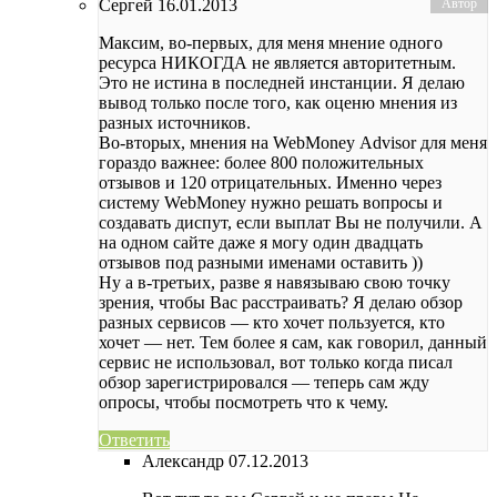
Сергей
16.01.2013
Максим, во-первых, для меня мнение одного
ресурса НИКОГДА не является авторитетным.
Это не истина в последней инстанции. Я делаю
вывод только после того, как оценю мнения из
разных источников.
Во-вторых, мнения на WebMoney Аdvisor для меня
гораздо важнее: более 800 положительных
отзывов и 120 отрицательных. Именно через
систему WebMoney нужно решать вопросы и
создавать диспут, если выплат Вы не получили. А
на одном сайте даже я могу один двадцать
отзывов под разными именами оставить ))
Ну а в-третьих, разве я навязываю свою точку
зрения, чтобы Вас расстраивать? Я делаю обзор
разных сервисов — кто хочет пользуется, кто
хочет — нет. Тем более я сам, как говорил, данный
сервис не использовал, вот только когда писал
обзор зарегистрировался — теперь сам жду
опросы, чтобы посмотреть что к чему.
Ответить
Александр
07.12.2013