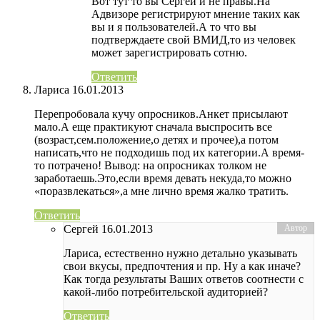
Вот тут то вы Сергей и не правы.На
Адвизоре регистрируют мнение таких как
вы и я пользователей.А то что вы
подтверждаете свой ВМИД,то из человек
может зарегистрировать сотню.
Ответить
Лариса
16.01.2013
Перепробовала кучу опросников.Анкет присылают
мало.А еще практикуют сначала выспросить все
(возраст,сем.положение,о детях и прочее),а потом
написать,что не подходишь под их категории.А время-
то потрачено! Вывод: на опросниках толком не
заработаешь.Это,если время девать некуда,то можно
«поразвлекаться»,а мне лично время жалко тратить.
Ответить
Сергей
16.01.2013
Лариса, естественно нужно детально указывать
свои вкусы, предпочтения и пр. Ну а как иначе?
Как тогда результаты Ваших ответов соотнести с
какой-либо потребительской аудиторией?
Ответить