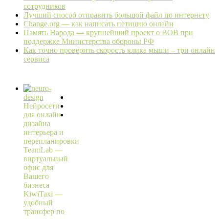
сотрудников
Лучший способ отправить большой файл по интернету
Change.org — как написать петицию онлайн
Память Народа — крупнейший проект о ВОВ при
поддержке Министерства обороны РФ
Как точно проверить скорость клика мыши – три онлайн
сервиса
Нейросети
для онлайн
дизайна
интерьера и
перепланировки
TeamLab —
виртуальный
офис для
Вашего
бизнеса
KiwiTaxi —
удобный
трансфер по