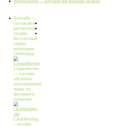
BeginEnglish — изучаем английский онлайн
Schoodle —
составляем
расписание
онлайн
Бесплатный
сервис
вебинаров
OnWebinar
Linguamovies
— система
обучения
иностранному
языку по
фильмам и
сериалам
ClickMeeting
– онлайн