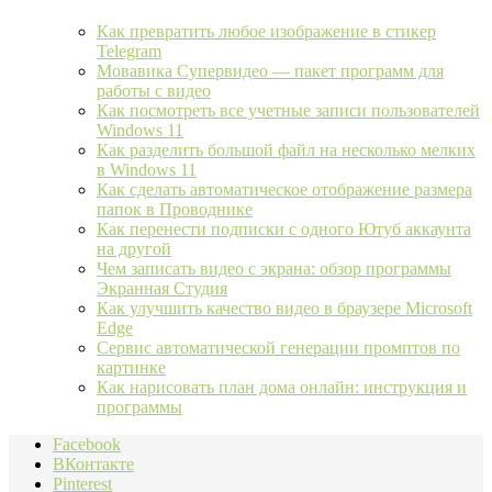
Как превратить любое изображение в стикер
Telegram
Мовавика Супервидео — пакет программ для
работы с видео
Как посмотреть все учетные записи пользователей
Windows 11
Как разделить большой файл на несколько мелких
в Windows 11
Как сделать автоматическое отображение размера
папок в Проводнике
Как перенести подписки с одного Ютуб аккаунта
на другой
Чем записать видео с экрана: обзор программы
Экранная Студия
Как улучшить качество видео в браузере Microsoft
Edge
Сервис автоматической генерации промптов по
картинке
Как нарисовать план дома онлайн: инструкция и
программы
Facebook
ВКонтакте
Pinterest