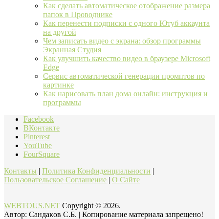
Как сделать автоматическое отображение размера
папок в Проводнике
Как перенести подписки с одного Ютуб аккаунта
на другой
Чем записать видео с экрана: обзор программы
Экранная Студия
Как улучшить качество видео в браузере Microsoft
Edge
Сервис автоматической генерации промптов по
картинке
Как нарисовать план дома онлайн: инструкция и
программы
Facebook
ВКонтакте
Pinterest
YouTube
FourSquare
Контакты
|
Политика Конфиденциальности
|
Пользовательское Соглашение
|
О Сайте
WEBTOUS.NET
Copyright © 2026.
Автор: Cандaкoв C.Б. | Копирование материала запрещено!