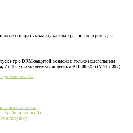
тобы не набирать команду каждый раз перед игрой. Для
запуск игр с DRM-защитой возможен только нелегальным
sta, 7 и 8 с установленным апдейтом KB3086255 (MS15-097).
ие до Windows 10
ри старте системы
– 2 рабочих способа
ебя в ловушку