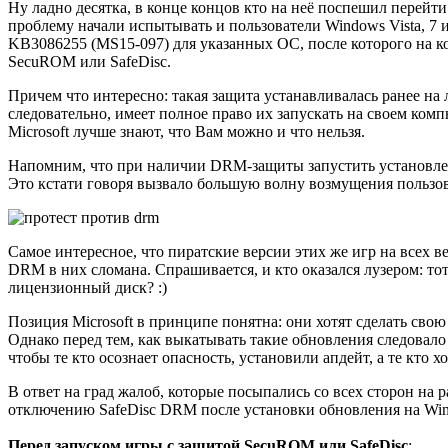
Ну ладно десятка, в конце концов кто на неё поспешил перейт
проблему начали испытывать и пользователи Windows Vista, 7 и
KB3086255 (MS15-097) для указанных ОС, после которого на к
SecuROM или SafeDisc.
Причем что интересно: такая защита устанавливалась ранее на
следовательно, имеет полное право их запускать на своем компью
Microsoft лучше знают, что Вам можно и что нельзя.
Напомним, что при наличии DRM-защиты запустить установлен
Это кстати говоря вызвало большую волну возмущения пользова
Самое интересное, что пиратские версии этих же игр на всех в
DRM в них сломана. Спрашивается, и кто оказался лузером: тот
лицензионный диск? :)
Позиция Microsoft в принципе понятна: они хотят сделать св
Однако перед тем, как выкатывать такие обновления следовало
чтобы те кто осознает опасность, установили апдейт, а те кто х
В ответ на град жалоб, которые посыпались со всех сторон на
отключению SafeDisc DRM после установки обновления на Windo
Перед запуском игры с защитой SecuROM или SafeDisc
: