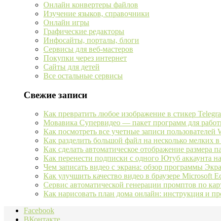
Онлайн конвертеры файлов
Изучение языков, справочники
Онлайн игры
Графические редакторы
Инфосайты, порталы, блоги
Сервисы для веб-мастеров
Покупки через интернет
Сайты для детей
Все остальные сервисы
Свежие записи
Как превратить любое изображение в стикер Telegr
Мовавика Супервидео — пакет программ для работ
Как посмотреть все учетные записи пользователей 
Как разделить большой файл на несколько мелких в
Как сделать автоматическое отображение размера 
Как перенести подписки с одного Ютуб аккаунта н
Чем записать видео с экрана: обзор программы Экр
Как улучшить качество видео в браузере Microsoft E
Сервис автоматической генерации промптов по кар
Как нарисовать план дома онлайн: инструкция и п
Facebook
ВКонтакте