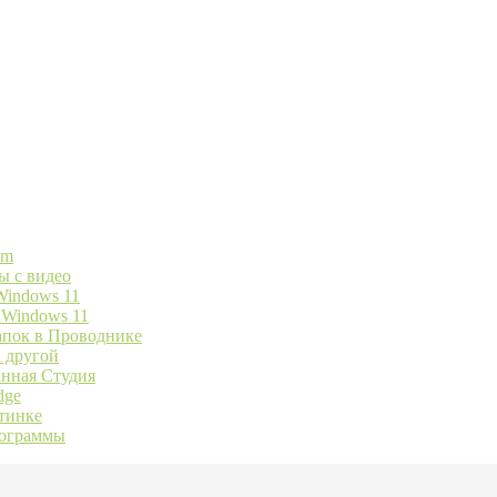
am
ы с видео
Windows 11
 Windows 11
папок в Проводнике
а другой
анная Студия
dge
тинке
рограммы