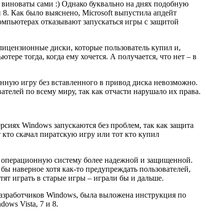
и виноваты сами :) Однако буквально на днях подобную
 8. Как было выяснено, Microsoft выпустила апдейт
омпьютерах отказывают запускаться игры с защитой
 лицензионные диски, которые пользователь купил и,
тере тогда, когда ему хочется. А получается, что нет – в
ную игру без вставленного в привод диска невозможно.
телей по всему миру, так как отчасти нарушало их права.
ерсиях Windows запускаются без проблем, так как защита
 кто скачал пиратскую игру или тот кто купил
ою операционную систему более надежной и защищенной.
 бы наверное хотя как-то предупреждать пользователей,
отят играть в старые игры – играли бы и дальше.
 разработчиков Windows, была выложена инструкция по
ws Vista, 7 и 8.