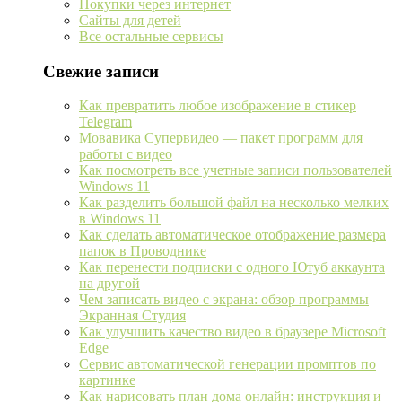
Покупки через интернет
Сайты для детей
Все остальные сервисы
Свежие записи
Как превратить любое изображение в стикер
Telegram
Мовавика Супервидео — пакет программ для
работы с видео
Как посмотреть все учетные записи пользователей
Windows 11
Как разделить большой файл на несколько мелких
в Windows 11
Как сделать автоматическое отображение размера
папок в Проводнике
Как перенести подписки с одного Ютуб аккаунта
на другой
Чем записать видео с экрана: обзор программы
Экранная Студия
Как улучшить качество видео в браузере Microsoft
Edge
Сервис автоматической генерации промптов по
картинке
Как нарисовать план дома онлайн: инструкция и