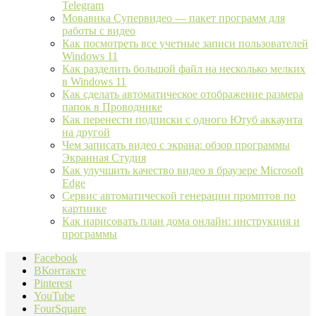
Telegram
Мовавика Супервидео — пакет программ для
работы с видео
Как посмотреть все учетные записи пользователей
Windows 11
Как разделить большой файл на несколько мелких
в Windows 11
Как сделать автоматическое отображение размера
папок в Проводнике
Как перенести подписки с одного Ютуб аккаунта
на другой
Чем записать видео с экрана: обзор программы
Экранная Студия
Как улучшить качество видео в браузере Microsoft
Edge
Сервис автоматической генерации промптов по
картинке
Как нарисовать план дома онлайн: инструкция и
программы
Facebook
ВКонтакте
Pinterest
YouTube
FourSquare