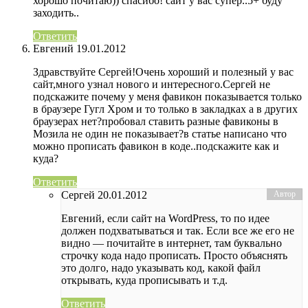
хорошо почитаю)) спасибо! сайт у вас супер..5+ буду
заходить..
Ответить
Евгений
19.01.2012
Здравствуйте Сергей!Очень хороший и полезный у вас
сайт,много узнал нового и интересного.Сергей не
подскажите почему у меня фавикон показывается только
в браузере Гугл Хром и то только в закладках а в других
браузерах нет?пробовал ставить разные фавиконы в
Мозила не один не показывает?в статье написано что
можно прописать фавикон в коде..подскажите как и
куда?
Ответить
Сергей
20.01.2012
Евгений, если сайт на WordPress, то по идее
должен подхватываться и так. Если все же его не
видно — почитайте в интернет, там буквально
строчку кода надо прописать. Просто объяснять
это долго, надо указывать код, какой файл
открывать, куда прописывать и т.д.
Ответить