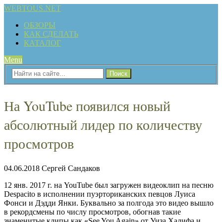
WEBTOUS.NET
ОБЗОРЫ
КАК СДЕЛАТЬ
КАТАЛОГ
Menu
На YouTube появился новый
абсолютный лидер по количеству
просмотров
04.06.2018
Сергей Сандаков
12 янв. 2017 г. на YouTube был загружен видеоклип на песню
Despacito в исполнении пуэрториканских певцов Луиса
Фонси и Дэдди Янки. Буквально за полгода это видео вышло
в рекордсмены по числу просмотров, обогнав такие
знаменитые клипы как «See You Again» от Уиза Халифа и