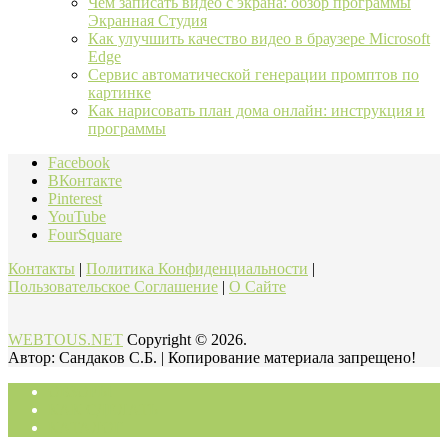
Чем записать видео с экрана: обзор программы
Экранная Студия
Как улучшить качество видео в браузере Microsoft
Edge
Сервис автоматической генерации промптов по
картинке
Как нарисовать план дома онлайн: инструкция и
программы
Facebook
ВКонтакте
Pinterest
YouTube
FourSquare
Контакты
|
Политика Конфиденциальности
|
Пользовательское Соглашение
|
О Сайте
WEBTOUS.NET
Copyright © 2026.
Автор: Cандaкoв C.Б. | Копирование материала запрещено!
ОБЗОРЫ
КАК СДЕЛАТЬ
КАТАЛОГ